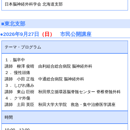
日本脳神経外科学会 北海道支部
■東北支部
●2026年9月27日
（日）
市民公開講座
テーマ・プログラム
１．脳卒中
講師 柳澤 俊晴 由利組合総合病院 脳神経外科
２． 慢性頭痛
講師 小田 正哉 中通総合病院 脳神経外科
３． しびれ痛み
講師 東山 巨樹 秋田県立循環器脳脊髄センター 脊椎脊髄外科
４． クマ外傷
講師 土田 英臣 秋田大学大学院 救急・集中治療医学講座
時間