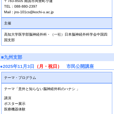
〒783-8505 南国市岡豊町小蓮
TEL：088-880-2397
Mail：jns-101cs@kochi-u.ac.jp
主催
高知大学医学部脳神経外科・（一社）日本脳神経外科学会中国四
国支部
■九州支部
●2025年11月3日
（月・祝日）
市民公開講座
テーマ・プログラム
テーマ「意外と知らない脳神経外科のハナシ 」
講演
ポスター展示
医療機器体験