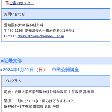
ご案内ポスター
お問い合わせ
愛知医科大学 脳神経外科
〒480-1195 愛知県長久手市岩作雁又1番地1
E-mail：
chubu109@aichi-med-u.ac.jp
■近畿支部
●2024年1月21日
（日）
市民公開講座
プログラム
司会：近畿大学医学部脳神経外科学教室 主任教授 髙橋 淳
講演1 「顔のぴくつき・痛みはどうするの？」
脳神経外科学教室 准教授 眞田 寧皓