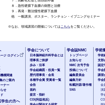
７．高齢化社会と頭頚部外傷
８．急性硬膜下血腫の病態と治療
９．再発・難治慢性硬膜下血腫
他 一般講演、ポスター、ランチョン・イブニングセミナー
※なお、領域講習の開催については
こちら
をご覧ください。
へ
学会について
学会誌NMC
学術
日本脳神経外科学会とは
トップページ
学術
ージ ログイン
理事長ご挨拶
お知らせ
支部
歩み・沿革
NMC 次号予告
認定
報
学会組織図・役員一覧
投稿について
学会
度
歴代理事長・会長
編集委員会
講習
医機構関連
各種学会賞 受賞者一覧
編集方針
学会
題集のご案内
会告
転載許諾/著作権
会
コーナー
規約
SNS
演
知らせ
提言・指針
学
ード
COI(利益相反)
C
医学生の方へ
学会が関与する研究
領