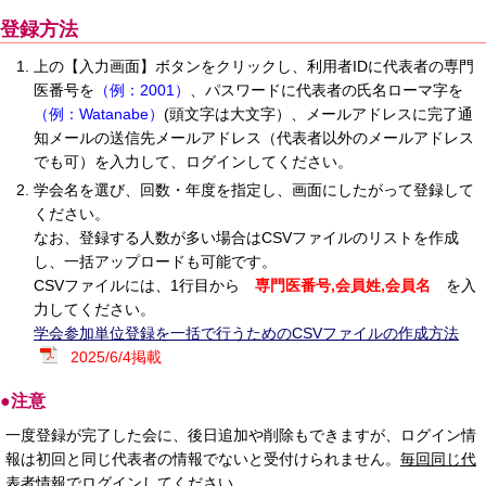
登録方法
上の【入力画面】ボタンをクリックし、利用者IDに代表者の専門
医番号を
（例：2001）
、パスワードに代表者の氏名ローマ字を
（例：Watanabe）
(頭文字は大文字）、メールアドレスに完了通
知メールの送信先メールアドレス（代表者以外のメールアドレス
でも可）を入力して、ログインしてください。
学会名を選び、回数・年度を指定し、画面にしたがって登録して
ください。
なお、登録する人数が多い場合はCSVファイルのリストを作成
し、一括アップロードも可能です。
CSVファイルには、1行目から
専門医番号,会員姓,会員名
を入
力してください。
学会参加単位登録を一括で行うためのCSVファイルの作成方法
2025/6/4掲載
●注意
一度登録が完了した会に、後日追加や削除もできますが、ログイン情
報は初回と同じ代表者の情報でないと受付けられません。
毎回同じ代
表者情報でログインしてください。