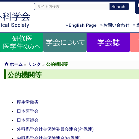
»
English Page
»
お問い合わせ
»
ホーム
»
リンク
»
公的機関等
公的機関等
厚生労働省
日本医学会
日本医師会
外科系学会社会保険委員会連合(外保連)
内科系学会社会保険連合(内保連)