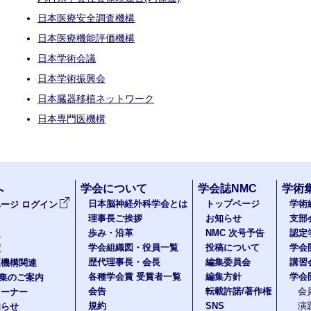
日本医療安全調査機構
日本医療機能評価機構
日本学術会議
日本学術振興会
日本臓器移植ネットワーク
日本専門医機構
へ
学会について
学会誌NMC
学術
日本脳神経外科学会とは
トップページ
学術
ージ ログイン
理事長ご挨拶
お知らせ
支部
歩み・沿革
NMC 次号予告
認定
報
学会組織図・役員一覧
投稿について
学会
度
歴代理事長・会長
編集委員会
講習
医機構関連
各種学会賞 受賞者一覧
編集方針
学会
題集のご案内
会告
転載許諾/著作権
会
コーナー
規約
SNS
演
知らせ