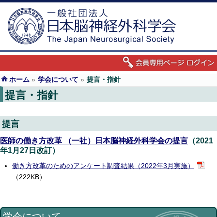
ホーム
»
学会について
»
提言・指針
提言・指針
提言
医師の働き方改革 （一社）日本脳神経外科学会の提言
（2021
年1月27日改訂）
働き方改革のためのアンケート調査結果（2022年3月実施）
（222KB）
学会について