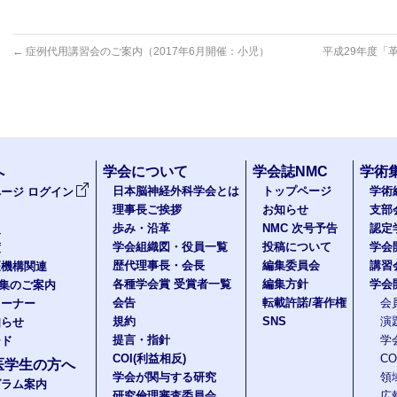
←
症例代用講習会のご案内（2017年6月開催：小児）
平成29年度「
へ
学会について
学会誌NMC
学術
日本脳神経外科学会とは
トップページ
学術
ージ ログイン
理事長ご挨拶
お知らせ
支部
歩み・沿革
NMC 次号予告
認定
報
学会組織図・役員一覧
投稿について
学会
度
歴代理事長・会長
編集委員会
講習
医機構関連
各種学会賞 受賞者一覧
編集方針
学会
題集のご案内
会告
転載許諾/著作権
会
コーナー
規約
SNS
演
知らせ
提言・指針
学
ード
COI(利益相反)
C
医学生の方へ
学会が関与する研究
領
グラム案内
研究倫理審査委員会
広