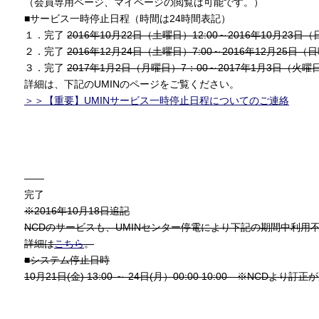
（会員専用ページ、マイページの閲覧は可能です。）
■サービス一時停止日程（時間は24時間表記）
１．完了
2016年10月22日（土曜日）12:00～2016年10月23日（
２．完了
2016年12月24日（土曜日）7:00～2016年12月25日（日
３．完了
2017年1月2日（月曜日）7：00～2017年1月3日（火曜日
詳細は、下記のUMINのページをご覧ください。
＞＞【重要】UMINサービス一時停止日程についてのご連絡
——
完了
※2016年10月18日追記
NCDのサービスも、UMINセンター停電により下記の期間中利用
詳細は
こちら
。
■システム停止日時
10月21日(金) 13:00 ～ 24日(月）
00:00
10:00 ※NCDより訂正