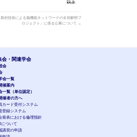
以上
革新的技術による脳機能ネットワークの全容解明プ
ロジェクト」に係る公募について
→
集会・関連学会
総会
会
学会一覧
開催案内
会一覧（単位認定）
開催者の方へ
員カード受付システム
題登録システム
会発表における倫理指針
OIについて
域講習の申請
報申請