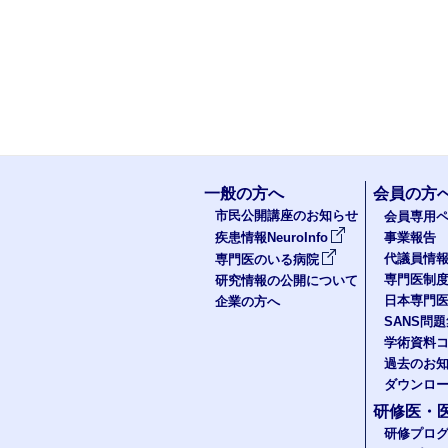
一般の方へ
会員の方
市民公開講座のお知らせ
会員専用ペ
疾患情報NeuroInfo
事業報告
代議員情
専門医のいる病院
専門医制
研究情報の公開について
日本専門
企業の方へ
SANS問
学術資料
過去のお
ダウンロ
研修医・
研修プロ