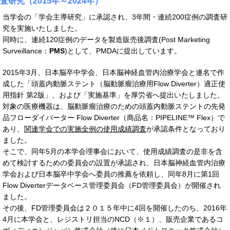
査研究（2015年～2024年）
当学会の「学会主導研究」に承認され、3年間・連続200症例の調査研
究を実施いたしました。
同時に、連続120症例のデータを製造販売後調査(Post Marketing
Surveillance：
PMS
)として、PMDAに提出しています。
2015年3月、日本脳卒中学会、日本脳神経血管内治療学会と連名で作
成した「頭蓋内動脈ステント（脳動脈瘤治療用Flow Diverter）適正使
用指針 第2版」、および「実施基準」を厚労省へ提出いたしました。
対象の医療機器は、脳動脈瘤治療のための頭蓋内動脈ステントの先発
品フローダイバーター Flow Diverter（商品名：PIPELINE™ Flex）で
あり、
関連学会での実施全例の使用成績調査
が承認条件となっており
ました。
そこで、同年5月の本学会理事会において、使用成績調査の是非を含
めて検討するための委員会の設置が承認され、日本脳神経血管内治療
学会および日本脳卒中学会へ委員の推薦を依頼し、同年8月に第1回
Flow Diverterデータベース管理委員会（FD管理委員会）が開催され
ました。
その後、FD管理委員会は２０１５年中に4回を開催したのち、2016年
4月に本学会と、レジストリ担当のNCD（※１）、販売企業であるコ