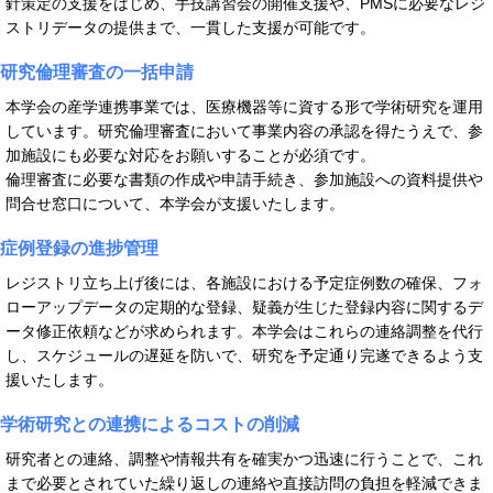
針策定の支援をはじめ、手技講習会の開催支援や、PMSに必要なレジ
ストリデータの提供まで、一貫した支援が可能です。
研究倫理審査の一括申請
本学会の産学連携事業では、医療機器等に資する形で学術研究を運用
しています。研究倫理審査において事業内容の承認を得たうえで、参
加施設にも必要な対応をお願いすることが必須です。
倫理審査に必要な書類の作成や申請手続き、参加施設への資料提供や
問合せ窓口について、本学会が支援いたします。
症例登録の進捗管理
レジストリ立ち上げ後には、各施設における予定症例数の確保、フォ
ローアップデータの定期的な登録、疑義が生じた登録内容に関するデ
ータ修正依頼などが求められます。本学会はこれらの連絡調整を代行
し、スケジュールの遅延を防いで、研究を予定通り完遂できるよう支
援いたします。
学術研究との連携によるコストの削減
研究者との連絡、調整や情報共有を確実かつ迅速に行うことで、これ
まで必要とされていた繰り返しの連絡や直接訪問の負担を軽減できま