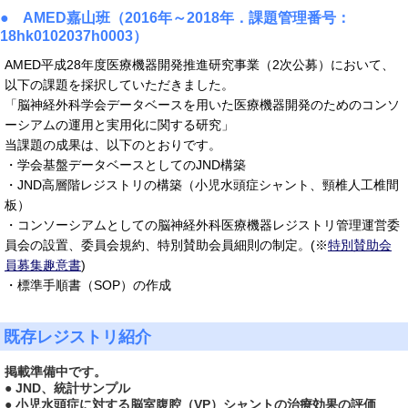
● AMED嘉山班（2016年～2018年．課題管理番号：
18hk0102037h0003）
AMED平成28年度医療機器開発推進研究事業（2次公募）において、
以下の課題を採択していただきました。
「脳神経外科学会データベースを用いた医療機器開発のためのコンソ
ーシアムの運用と実用化に関する研究」
当課題の成果は、以下のとおりです。
・学会基盤データベースとしてのJND構築
・JND高層階レジストリの構築（小児水頭症シャント、頸椎人工椎間
板）
・コンソーシアムとしての脳神経外科医療機器レジストリ管理運営委
員会の設置、委員会規約、特別賛助会員細則の制定。(※
特別賛助会
員募集趣意書
)
・標準手順書（SOP）の作成
既存レジストリ紹介
掲載準備中です。
● JND、統計サンプル
● 小児水頭症に対する脳室腹腔（VP）シャントの治療効果の評価