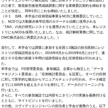
ヴィディエンジャパン株式会社（後に日本メドトロニック株式会社）
の三者で、製造販売後使用成績調査に関する業務委託契約を締結する
ことが決定し、同年5月にこれを締結いたしました。
（※１ 当時、本学会の症例登録事業をNCDに業務委託していたこ
と、NCDでは大動脈弁狭窄症用のカテーテル治療に使用される
「TAVI」の先行研究レジストリを運用されていたことから、本レジス
トリにもNCDを採用いたしました。なお、統計解析業務に関しては、
CMIC株式会社に再委託されました。）
並行して、本学会では調査に参加する全国１3施設の担当医師にレジ
ストリの登録説明会を行い、2016年9月から2019年6月にかけて、連
続２００症例の術後３年間の追跡登録を含む症例登録が行われまし
た。
本学会では、FD管理委員会、参加施設、企業から独立した「データ
マネジメント委員会」と「症例検討委員会」を設置し、すべての症例
に対して医学的な観点からマニュアルチェックが行われ、データ確定
までに1,600件を超えるクエリを発行して、データのクリーニングを
行いました。
さらに、すべての参加施設では内部モニタリングの実施を義務付ける
とともに、サイトビジットを行いました。
その他、コヴィディエンジャパンの担当者と学会が連携のうえ、以下