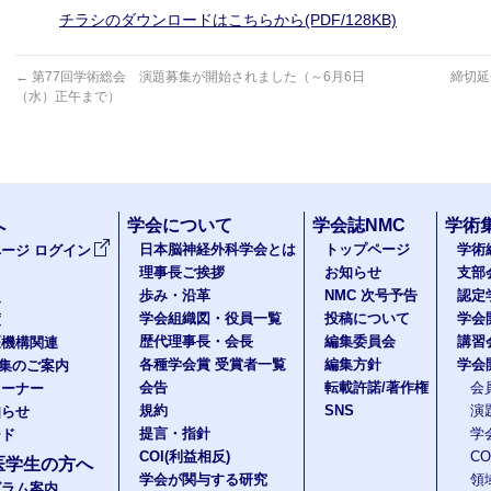
チラシのダウンロードはこちらから(PDF/128KB)
←
第77回学術総会 演題募集が開始されました（～6月6日
締切延
（水）正午まで）
へ
学会について
学会誌NMC
学術
日本脳神経外科学会とは
トップページ
学術
ージ ログイン
理事長ご挨拶
お知らせ
支部
歩み・沿革
NMC 次号予告
認定
報
学会組織図・役員一覧
投稿について
学会
度
歴代理事長・会長
編集委員会
講習
医機構関連
各種学会賞 受賞者一覧
編集方針
学会
題集のご案内
会告
転載許諾/著作権
会
コーナー
規約
SNS
演
知らせ
提言・指針
学
ード
COI(利益相反)
C
医学生の方へ
学会が関与する研究
領
グラム案内