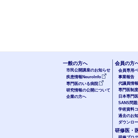
一般の方へ
会員の方
市民公開講座のお知らせ
会員専用ペ
疾患情報NeuroInfo
事業報告
代議員情
専門医のいる病院
専門医制
研究情報の公開について
日本専門
企業の方へ
SANS問
学術資料
過去のお
ダウンロ
研修医・
研修プロ