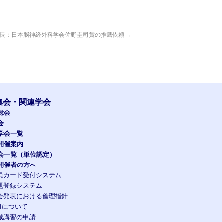
長：日本脳神経外科学会佐野圭司賞の推薦依頼
→
集会・関連学会
総会
会
学会一覧
開催案内
会一覧（単位認定）
開催者の方へ
員カード受付システム
題登録システム
会発表における倫理指針
OIについて
域講習の申請