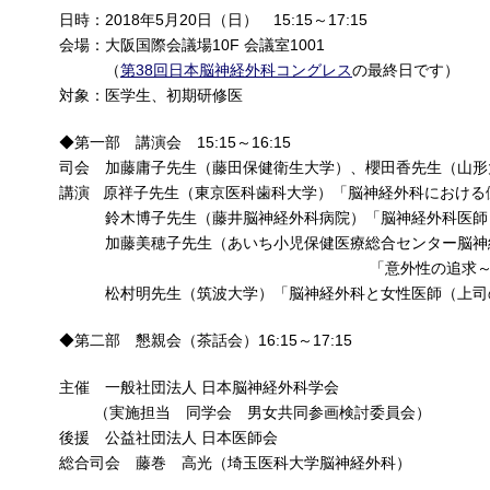
日時：2018年5月20日（日） 15:15～17:15
会場：大阪国際会議場10F 会議室1001
（
第38回日本脳神経外科コングレス
の最終日です）
対象：医学生、初期研修医
◆第一部 講演会 15:15～16:15
司会 加藤庸子先生（藤田保健衛生大学）、櫻田香先生（山形
講演 原祥子先生（東京医科歯科大学）「脳神経外科における
鈴木博子先生（藤井脳神経外科病院）「脳神経外科医師としての
加藤美穂子先生（あいち小児保健医療総合センター脳神
「意外性の追求～私の場
松村明先生（筑波大学）「脳神経外科と女性医師（上司
◆第二部 懇親会（茶話会）16:15～17:15
主催 一般社団法人 日本脳神経外科学会
（実施担当 同学会 男女共同参画検討委員会）
後援 公益社団法人 日本医師会
総合司会 藤巻 高光（埼玉医科大学脳神経外科）