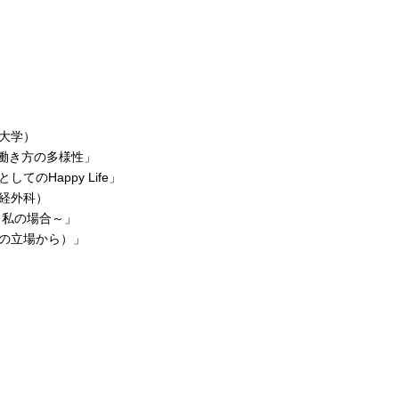
大学）
働き方の多様性」
Happy Life」
経外科）
合～」
の立場から）」