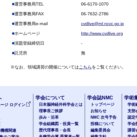
運営事務局TEL
06-6170-1070
運営事務局FAX
06-7632-2786
運営事務局e-mail
cvdlive@ml.ncvc.go.jp
ホームページ
http://www.cvdlive.org
演題登録締切日
-
託児所
無
※なお、領域講習の開催については
こちら
をご覧ください。
へ
学会について
学会誌NMC
学術
日本脳神経外科学会とは
トップページ
学術
ージ ログイン
理事長ご挨拶
お知らせ
支部
歩み・沿革
NMC 次号予告
認定
報
学会組織図・役員一覧
投稿について
学会
度
歴代理事長・会長
編集委員会
講習
医機構関連
各種学会賞 受賞者一覧
編集方針
学会