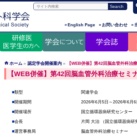
»
English Page
»
お問い合わせ
»
ホーム
»
認定学会開催案内
»
【WEB併催】第42回脳血管外科治
【WEB併催】第42回脳血管外科治療セミ
類型
関連学会
開催期間
2026年6月5日～2026年6月
開催場所
国立循環器病研究センター
会長
片岡 大治 （国立循環器病研
運営事務局
脳血管外科治療セミナー