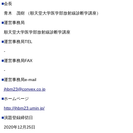
会長
青木 茂樹 （順天堂大学医学部放射線診断学講座）
運営事務局
順天堂大学医学部放射線診断学講座
運営事務局TEL
-
運営事務局FAX
-
運営事務局e-mail
jhbm23@convex.co.jp
ホームページ
http://jhbm23.umin.jp/
演題登録締切日
2020年12月25日