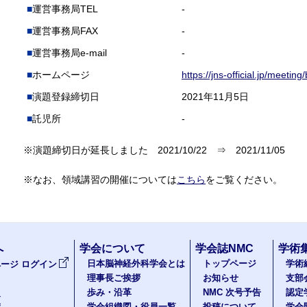
運営事務局TEL
-
運営事務局FAX
-
運営事務局e-mail
-
ホームページ
https://jns-official.jp/meetin
演題登録締切日
2021年11月5日
託児所
-
※演題締切日が延長しました 2021/10/22 ⇒ 2021/11/05
※なお、領域講習の開催については
こちら
をご覧ください。
へ
学会について
学会誌NMC
学術
日本脳神経外科学会とは
トップページ
学術
ージ ログイン
理事長ご挨拶
お知らせ
支部
歩み・沿革
NMC 次号予告
認定
報