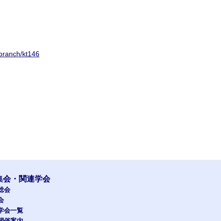
g/branch/kt146
集会・関連学会
総会
会
学会一覧