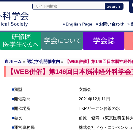
»
English Page
»
お問い合わせ
»
ホーム
»
認定学会開催案内
»
【WEB併催】第146回日本脳神経
【WEB併催】第146回日本脳神経外科学
類型
支部会
開催期間
2021年12月11日
開催場所
TKPガーデンお茶の水
会長
前原 健寿 （東京医科歯科
運営事務局
株式会社ドゥ・コンベンショ