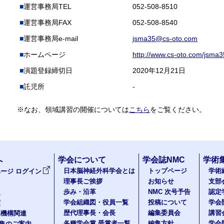
運営事務局TEL
052-508-8510
運営事務局FAX
052-508-8540
運営事務局e-mail
jsma35@cs-oto.com
ホームページ
http://www.cs-oto.com/jsma3
演題登録締切日
2020年12月21日
託児所
-
※なお、領域講習の開催については
こちら
をご覧ください。
へ
学会について
学会誌NMC
学術
日本脳神経外科学会とは
トップページ
学術
ージ ログイン
理事長ご挨拶
お知らせ
支部
歩み・沿革
NMC 次号予告
認定
報
学会組織図・役員一覧
投稿について
学会
度
歴代理事長・会長
編集委員会
講習
医機構関連
各種学会賞 受賞者一覧
編集方針
学会