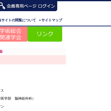
当サイトの閲覧について
»
サイトマップ
会
ンス
学医学部 脳神経外科）
ワン