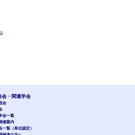
5/
集会・関連学会
総会
会
学会一覧
開催案内
会一覧（単位認定）
開催者の方へ