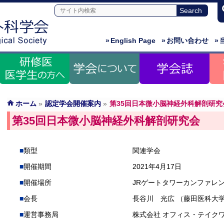
»
English Page
»
お問い合わせ
»
ホーム
»
認定学会開催案内
»
第35回日本微小脳神経外科解剖研究
第35回日本微小脳神経外科解剖研究会
類型
関連学会
開催期間
2021年4月17日
開催場所
JRゲートタワーカンファレ
会長
長谷川 光広 （藤田医科大
運営事務局
株式会社 オフィス・テイク