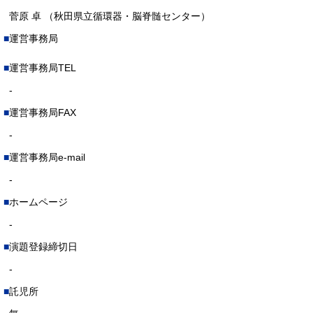
菅原 卓 （秋田県立循環器・脳脊髄センター）
運営事務局
運営事務局TEL
-
運営事務局FAX
-
運営事務局e-mail
-
ホームページ
-
演題登録締切日
-
託児所