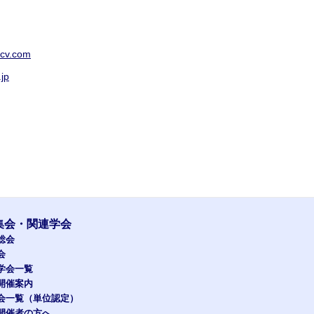
cv.com
jp
集会・関連学会
総会
会
学会一覧
開催案内
会一覧（単位認定）
開催者の方へ