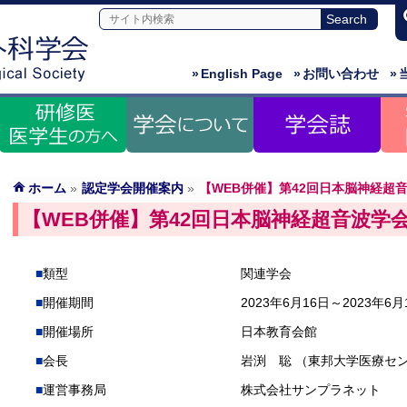
»
English Page
»
お問い合わせ
»
ホーム
»
認定学会開催案内
»
【WEB併催】第42回日本脳神経超
【WEB併催】第42回日本脳神経超音波学
類型
関連学会
開催期間
2023年6月16日～2023年6月
開催場所
日本教育会館
会長
岩渕 聡 （東邦大学医療セ
運営事務局
株式会社サンプラネット