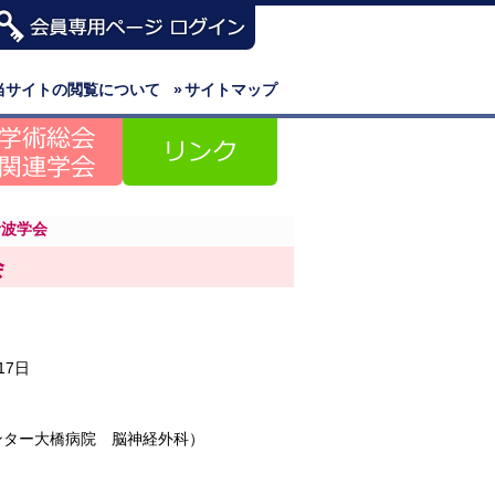
当サイトの閲覧について
»
サイトマップ
音波学会
会
17日
ンター大橋病院 脳神経外科）