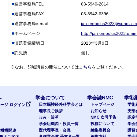
運営事務局TEL
03-5940-2614
運営事務局FAX
03-3942-6396
運営事務局e-mail
jan-embolus2023@sunpla-m
ホームページ
http://jan-embolus2023.umin.
演題登録締切日
2023年3月9日
託児所
無し
※なお、領域講習の開催については
こちら
をご覧ください。
へ
学会について
学会誌NMC
学術
日本脳神経外科学会とは
トップページ
学術
ージ ログイン
理事長ご挨拶
お知らせ
支部
歩み・沿革
NMC 次号予告
認定
報
学会組織図・役員一覧
投稿について
学会
度
歴代理事長・会長
編集委員会
講習
医機構関連
各種学会賞 受賞者一覧
編集方針
学会