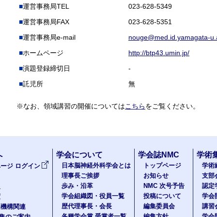
運営事務局TEL
023-628-5349
運営事務局FAX
023-628-5351
運営事務局e-mail
nouge@med.id.yamagata-u.a
ホームページ
http://btp43.umin.jp/
演題登録締切日
-
託児所
無
※なお、領域講習の開催については
こちら
をご覧ください。
へ
学会について
学会誌NMC
学術
日本脳神経外科学会とは
トップページ
学術
ージ ログイン
理事長ご挨拶
お知らせ
支部
歩み・沿革
NMC 次号予告
認定
報
学会組織図・役員一覧
投稿について
学会
度
歴代理事長・会長
編集委員会
講習
医機構関連
各種学会賞 受賞者一覧
編集方針
学会