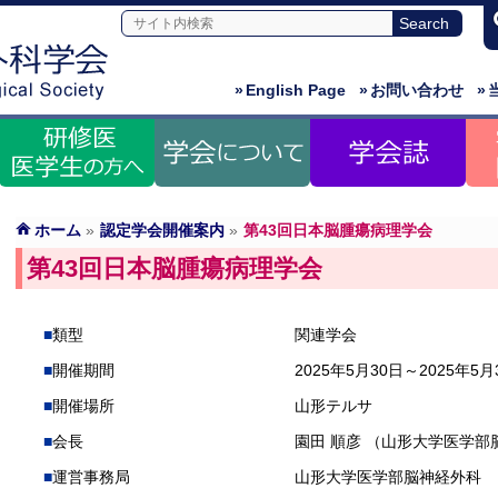
»
English Page
»
お問い合わせ
»
ホーム
»
認定学会開催案内
»
第43回日本脳腫瘍病理学会
第43回日本脳腫瘍病理学会
類型
関連学会
開催期間
2025年5月30日～2025年5月
開催場所
山形テルサ
会長
園田 順彦 （山形大学医学部
運営事務局
山形大学医学部脳神経外科