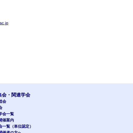
c.jp
集会・関連学会
総会
会
学会一覧
開催案内
会一覧（単位認定）
開催者の方へ