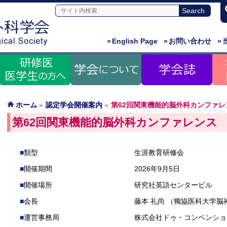
»
English Page
»
お問い合わせ
»
ホーム
»
認定学会開催案内
»
第62回関東機能的脳外科カンファレ
第62回関東機能的脳外科カンファレンス
類型
生涯教育研修会
開催期間
2026年9月5日
開催場所
研究社英語センタービル
会長
藤本 礼尚 （獨協医科大学脳
運営事務局
株式会社ドゥ・コンベンショ