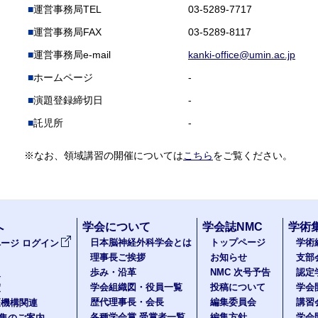
運営事務局TEL
03-5289-7717
運営事務局FAX
03-5289-8117
運営事務局e-mail
kanki-office@umin.ac.jp
ホームページ
-
演題登録締切日
-
託児所
-
※なお、領域講習の開催については
こちら
をご覧ください。
へ
学会について
学会誌NMC
学術
日本脳神経外科学会とは
トップページ
学術
ージ ログイン
理事長ご挨拶
お知らせ
支部
歩み・沿革
NMC 次号予告
認定
報
学会組織図・役員一覧
投稿について
学会
度
歴代理事長・会長
編集委員会
講習
医機構関連
各種学会賞 受賞者一覧
編集方針
学会