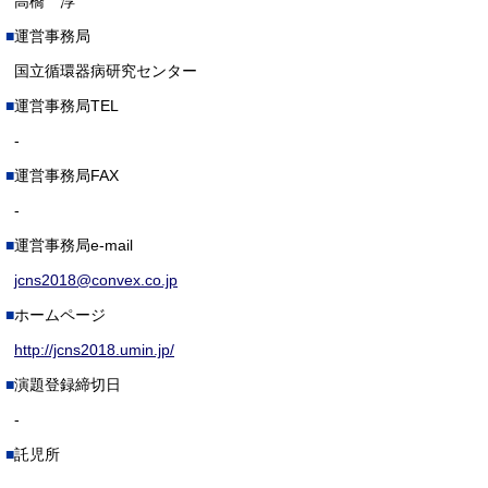
高橋 淳
運営事務局
国立循環器病研究センター
運営事務局TEL
-
運営事務局FAX
-
運営事務局e-mail
jcns2018@convex.co.jp
ホームページ
http://jcns2018.umin.jp/
演題登録締切日
-
託児所