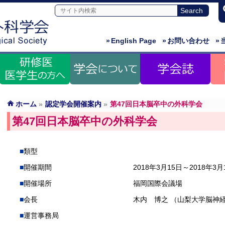
»
English Page
»
お問い合わせ
»
ホーム
»
認定学会開催案内
»
第47回日本脳卒中の外科学会
第47回日本脳卒中の外科学会
類型
開催期間
2018年3月15日～2018年3月
開催場所
福岡国際会議場
会長
木内 博之 （山梨大学脳神
運営事務局