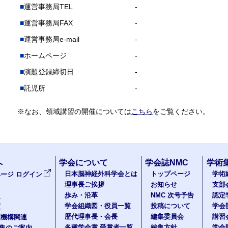
運営事務局TEL
-
運営事務局FAX
-
運営事務局e-mail
-
ホームページ
-
演題登録締切日
-
託児所
-
※なお、領域講習の開催については
こちら
をご覧ください。
へ
学会について
学会誌NMC
学術
日本脳神経外科学会とは
トップページ
学術
ージ ログイン
理事長ご挨拶
お知らせ
支部
歩み・沿革
NMC 次号予告
認定
報
学会組織図・役員一覧
投稿について
学会
度
歴代理事長・会長
編集委員会
講習
医機構関連
各種学会賞 受賞者一覧
編集方針
学会