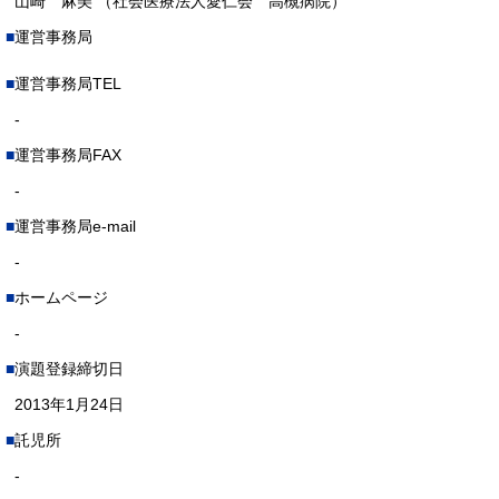
山崎 麻美 （社会医療法人愛仁会 高槻病院）
運営事務局
運営事務局TEL
-
運営事務局FAX
-
運営事務局e-mail
-
ホームページ
-
演題登録締切日
2013年1月24日
託児所
-