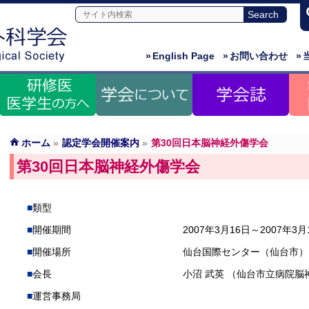
»
English Page
»
お問い合わせ
»
ホーム
»
認定学会開催案内
»
第30回日本脳神経外傷学会
第30回日本脳神経外傷学会
類型
開催期間
2007年3月16日～2007年3月
開催場所
仙台国際センター（仙台市）
会長
小沼 武英 （仙台市立病院脳
運営事務局