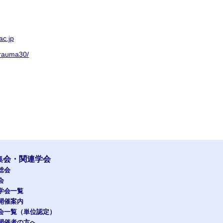
c.jp
trauma30/
集会・関連学会
総会
会
学会一覧
開催案内
会一覧（単位認定）
開催者の方へ