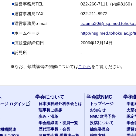
運営事務局TEL
022-266-7111（内線8160）
運営事務局FAX
022-211-8972
運営事務局e-mail
trauma30@nsg.med.tohoku.a
ホームページ
http://nsg.med.tohoku.ac.jp/
演題登録締切日
2006年12月14日
託児所
-
※なお、領域講習の開催については
こちら
をご覧ください。
へ
学会について
学会誌NMC
学術
日本脳神経外科学会とは
トップページ
学術
ージ ログイン
理事長ご挨拶
お知らせ
支部
歩み・沿革
NMC 次号予告
認定
報
学会組織図・役員一覧
投稿について
学会
度
歴代理事長・会長
編集委員会
講習
医機構関連
各種学会賞 受賞者一覧
編集方針
学会