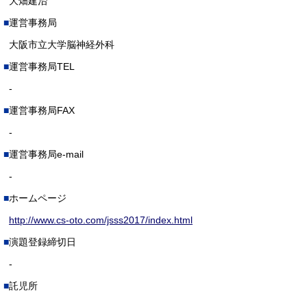
大畑建治
運営事務局
大阪市立大学脳神経外科
運営事務局TEL
-
運営事務局FAX
-
運営事務局e-mail
-
ホームページ
http://www.cs-oto.com/jsss2017/index.html
演題登録締切日
-
託児所