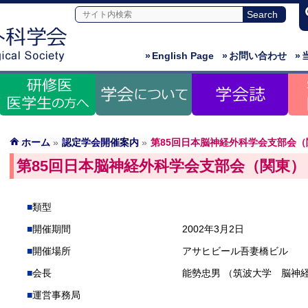
»
English Page
»
お問い合わせ
»
ホーム
»
認定学会開催案内
»
第85回日本脳神経外科学会支部会（
第85回日本脳神経外科学会支部会（関東）
類型
開催期間
2002年3月2日
開催場所
アサヒビール吾妻橋ビル
会長
能勢忠男 （筑波大学 脳神
運営事務局