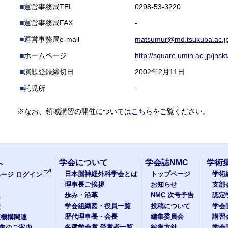
運営事務局TEL
0298-53-3220
運営事務局FAX
-
運営事務局e-mail
matsumur@md.tsukuba.ac.j
ホームページ
http://square.umin.ac.jp/jnskt
演題登録締切日
2002年2月11日
託児所
-
※なお、領域講習の開催については
こちら
をご覧ください。
へ
学会について
学会誌NMC
学術
日本脳神経外科学会とは
トップページ
学術
ージ ログイン
理事長ご挨拶
お知らせ
支部
歩み・沿革
NMC 次号予告
認定
報
学会組織図・役員一覧
投稿について
学会
度
歴代理事長・会長
編集委員会
講習
医機構関連
各種学会賞 受賞者一覧
編集方針
学会