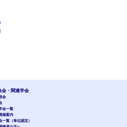
p
/
集会・関連学会
総会
会
学会一覧
開催案内
会一覧（単位認定）
開催者の方へ