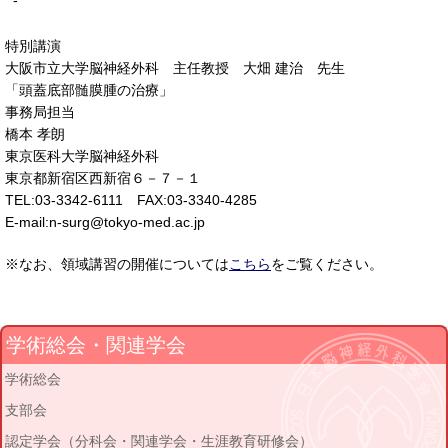
-
特別講演
大阪市立大学脳神経外科 主任教授 大畑 建治 先生
「頭蓋底部髄膜腫の治療」
事務局担当
橋本 孝朗
東京医科大学脳神経外科
東京都新宿区西新宿６－７－１
TEL:03-3342-6111 FAX:03-3340-4285
E-mail:n-surg@tokyo-med.ac.jp
※なお、領域講習の開催については
こちら
をご覧ください。
学術総会・関連学会
学術総会
支部会
認定学会（分科会・関連学会・生涯教育研修会）