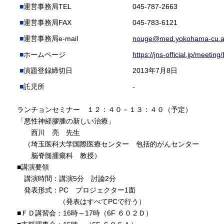
運営事務局TEL
045-787-2663
運営事務局FAX
045-783-6121
運営事務局e-mail
nouge@med.yokohama-cu.a
ホームページ
https://jns-official.jp/meetin
演題登録締切日
2013年7月8日
託児所
-
ランチョンセミナー １２：４０－１３：４０（予定）
「悪性神経膠腫の新しい治療」
西川 亮 先生
（埼玉医科大学国際医療センター 包括的がんセンター
脳脊髄腫瘍科 教授）
■講演要領
講演時間：講演5分 討論2分
発表形式：PC プロジェクター1面
（発表はすべてPCで行う）
■ＦＤ講習会：16時～17時（6F ６０２Ｄ）