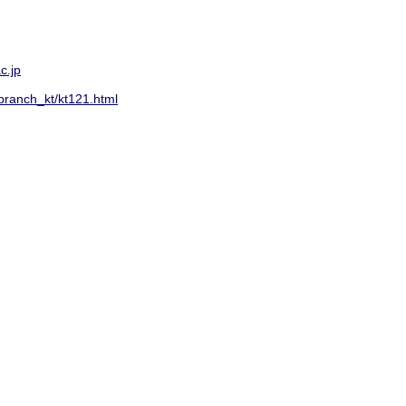
c.jp
g/branch_kt/kt121.html