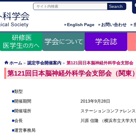
»
English Page
»
お問い合わせ
»
ホーム
»
認定学会開催案内
»
第121回日本脳神経外科学会支部会
第121回日本脳神経外科学会支部会（関東
類型
開催期間
2013年9月28日
開催場所
ステーションコンファレンス
会長
川原 信隆 （横浜市立大学大
運営事務局