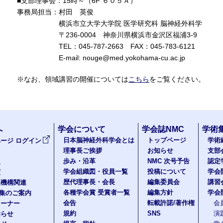
■支部理事会：15時～（6F ６０５Ａ）
事務局担当：村田 英俊
横浜市立大学大学院 医学研究科 脳神経外科学
〒236-0004 神奈川県横浜市金沢区福浦3-9
TEL：045-787-2663 FAX：045-783-6121
E-mail: nouge@med.yokohama-cu.ac.jp
※なお、領域講習の開催については
こちら
をご覧ください。
へ
学会について
学会誌NMC
学術
日本脳神経外科学会とは
トップページ
学術
ージ ログイン
理事長ご挨拶
お知らせ
支部
歩み・沿革
NMC 次号予告
認定
報
学会組織図・役員一覧
投稿について
学会
度
歴代理事長・会長
編集委員会
講習
医機構関連
各種学会賞 受賞者一覧
編集方針
学会
題集のご案内
会告
転載許諾/著作権
会
コーナー
規約
SNS
演
知らせ