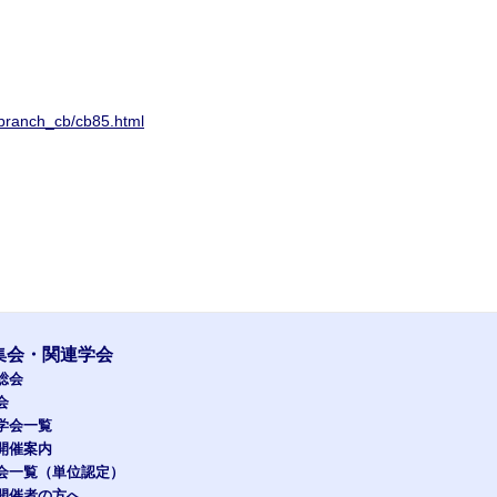
ng/branch_cb/cb85.html
集会・関連学会
総会
会
学会一覧
開催案内
会一覧（単位認定）
開催者の方へ