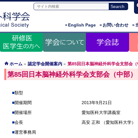
»
English Page
»
お問い合わせ
»
ホーム
»
認定学会開催案内
»
第85回日本脳神経外科学会支部会（
第85回日本脳神経外科学会支部会（中部）
類型
開催期間
2013年9月21日
開催場所
愛知医科大学講義室
会長
高安 正和 （愛知医科大学）
運営事務局