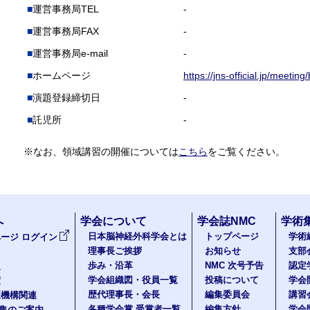
運営事務局TEL
-
運営事務局FAX
-
運営事務局e-mail
-
ホームページ
https://jns-official.jp/meeti
演題登録締切日
-
託児所
-
※なお、領域講習の開催については
こちら
をご覧ください。
へ
学会について
学会誌NMC
学術
日本脳神経外科学会とは
トップページ
学術
ージ ログイン
理事長ご挨拶
お知らせ
支部
歩み・沿革
NMC 次号予告
認定
報
学会組織図・役員一覧
投稿について
学会
度
歴代理事長・会長
編集委員会
講習
医機構関連
各種学会賞 受賞者一覧
編集方針
学会