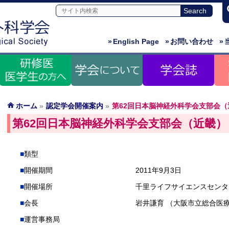
»
English Page
»
お問い合わせ
»
ホーム
»
認定学会開催案内
»
第62回日本脳神経外科学会支部会（
第62回日本脳神経外科学会支部会（近畿）
類型
開催期間
2011年9月3日
開催場所
千里ライフサイエンスセンタ
会長
岩井謙育 （大阪市立総合医
運営事務局