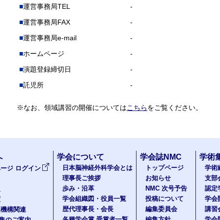
運営事務局TEL
-
運営事務局FAX
-
運営事務局e-mail
-
ホームページ
-
演題登録締切日
-
託児所
-
※なお、領域講習の開催については
こちら
をご覧ください。
へ
学会について
学会誌NMC
学術
日本脳神経外科学会とは
トップページ
学術
ージ ログイン
理事長ご挨拶
お知らせ
支部
歩み・沿革
NMC 次号予告
認定
報
学会組織図・役員一覧
投稿について
学会
度
歴代理事長・会長
編集委員会
講習
医機構関連
各種学会賞 受賞者一覧
編集方針
学会