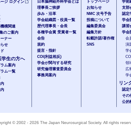
日本脳神経外科学会とは
トップページ
学術
ージ ログイン
理事長ご挨拶
お知らせ
支部
歩み・沿革
NMC 次号予告
認定
報
学会組織図・役員一覧
投稿について
学会
度
歴代理事長・会長
編集委員会
講習
医機構関連
各種学会賞 受賞者一覧
編集方針
学会
題集のご案内
会告
転載許諾/著作権
会
コーナー
規約
SNS
演
知らせ
提言・指針
学
ード
COI(利益相反)
C
医学生の方へ
学会が関与する研究
領
グラム案内
研究倫理審査委員会
広
グラム一覧
事務局案内
学
録
リン
案内
認定
案内
その
公的
yright © 2002 - 2026
The Japan Neurosurgical Society
. All rights rese