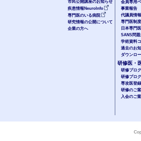
市民公開講座のお知らせ
会員専用ペ
疾患情報NeuroInfo
事業報告
代議員情
専門医のいる病院
専門医制
研究情報の公開について
日本専門
企業の方へ
SANS問
学術資料
過去のお
ダウンロ
研修医・
研修プロ
研修プロ
専攻医登
研修のご
入会のご
Cop