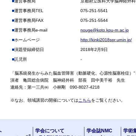
運営事務局
京都府立医科大学脳神経外科
運営事務局TEL
075-251-5541
運営事務局FAX
075-251-5544
運営事務局e-mail
nouge@koto.kpu-m.ac.jp
ホームページ
http://kinki2018spr.umin.jp/
演題登録締切日
2018年2月9日
託児所
-
「脳系統発生からみた脳血管障害（動脈硬化、心源性脳塞栓症）”
演者 亀田総合病院 脳神経外科 部長 田中美千裕 先生
連絡先：第一三共㈱ 小林剛 090-8027-4218
※なお、領域講習の開催については
こちら
をご覧ください。
へ
学会について
学会誌NMC
学術