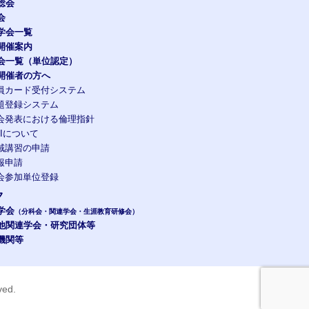
総会
会
学会一覧
開催案内
会一覧（単位認定）
開催者の方へ
員カード受付システム
題登録システム
会発表における倫理指針
OIについて
域講習の申請
報申請
会参加単位登録
ク
学会
（分科会・関連学会・生涯教育研修会）
他関連学会・研究団体等
機関等
rved.