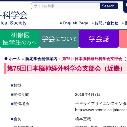
»
English Page
»
お問い合わせ
»
ホーム
»
認定学会開催案内
»
第75回日本脳神経外科学会支部会（
第75回日本脳神経外科学会支部会（近畿）
類型
開催期間
2018年4月7日
開催場所
千里ライフサイエンスセンタ
http://www.senrilc.co.jp/acce
会長
橋本直哉