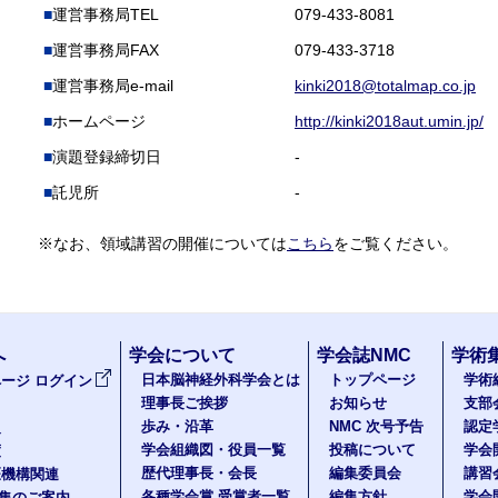
運営事務局TEL
079-433-8081
運営事務局FAX
079-433-3718
運営事務局e-mail
kinki2018@totalmap.co.jp
ホームページ
http://kinki2018aut.umin.jp/
演題登録締切日
-
託児所
-
※なお、領域講習の開催については
こちら
をご覧ください。
へ
学会について
学会誌NMC
学術
日本脳神経外科学会とは
トップページ
学術
ージ ログイン
理事長ご挨拶
お知らせ
支部
歩み・沿革
NMC 次号予告
認定
報
学会組織図・役員一覧
投稿について
学会
度
歴代理事長・会長
編集委員会
講習
医機構関連
各種学会賞 受賞者一覧
編集方針
学会