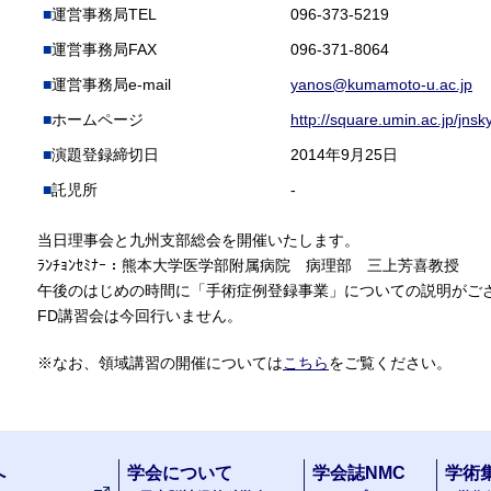
運営事務局TEL
096-373-5219
運営事務局FAX
096-371-8064
運営事務局e-mail
yanos@kumamoto-u.ac.jp
ホームページ
http://square.umin.ac.jp/jnsk
演題登録締切日
2014年9月25日
託児所
-
当日理事会と九州支部総会を開催いたします。
ﾗﾝﾁｮﾝｾﾐﾅｰ：熊本大学医学部附属病院 病理部 三上芳喜教授
午後のはじめの時間に「手術症例登録事業」についての説明がご
FD講習会は今回行いません。
※なお、領域講習の開催については
こちら
をご覧ください。
へ
学会について
学会誌NMC
学術