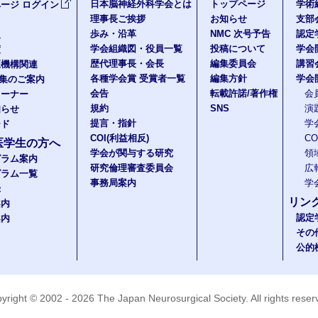
日本脳神経外科学会とは
トップページ
学術
ージ ログイン
理事長ご挨拶
お知らせ
支部
歩み・沿革
NMC 次号予告
認定
報
学会組織図・役員一覧
投稿について
学会
度
歴代理事長・会長
編集委員会
講習
医機構関連
各種学会賞 受賞者一覧
編集方針
学会
題集のご案内
会告
転載許諾/著作権
会
コーナー
規約
SNS
演
知らせ
提言・指針
学
ード
COI(利益相反)
C
医学生の方へ
学会が関与する研究
領
グラム案内
研究倫理審査委員会
広
グラム一覧
事務局案内
学
録
リン
案内
認定
案内
その
公的
yright © 2002 - 2026
The Japan Neurosurgical Society
. All rights rese