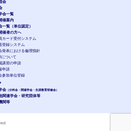
総会
会
学会一覧
開催案内
会一覧（単位認定）
開催者の方へ
員カード受付システム
題登録システム
会発表における倫理指針
OIについて
域講習の申請
報申請
会参加単位登録
ク
学会
（分科会・関連学会・生涯教育研修会）
他関連学会・研究団体等
機関等
rved.