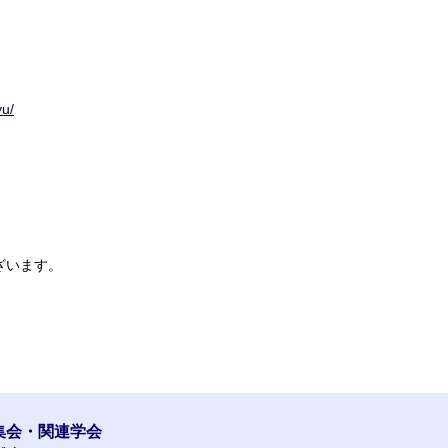
yu/
ざいます。
集会・関連学会