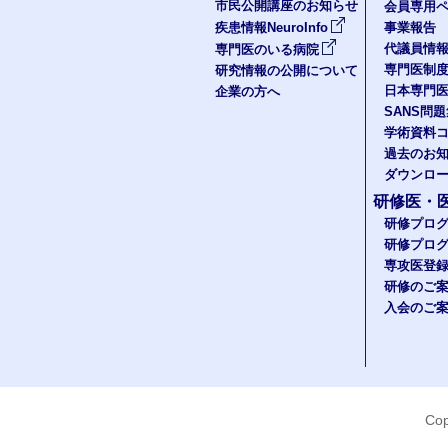
市民公開講座のお知らせ
会員専用ペ
疾患情報NeuroInfo
事業報告
代議員情
専門医のいる病院
専門医制
研究情報の公開について
日本専門
企業の方へ
SANS問
学術資料
過去のお
ダウンロ
研修医・
研修プロ
研修プロ
専攻医登
研修のご
入会のご
Cop