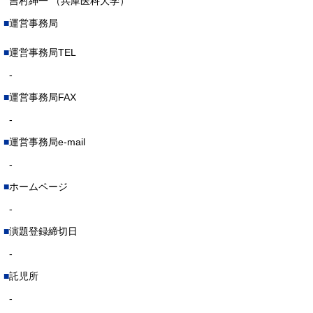
吉村紳一 （兵庫医科大学）
運営事務局
運営事務局TEL
-
運営事務局FAX
-
運営事務局e-mail
-
ホームページ
-
演題登録締切日
-
託児所
-