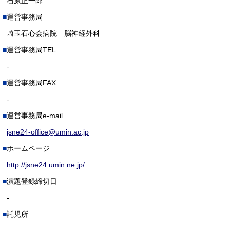
石原正一郎
運営事務局
埼玉石心会病院 脳神経外科
運営事務局TEL
-
運営事務局FAX
-
運営事務局e-mail
jsne24-office@umin.ac.jp
ホームページ
http://jsne24.umin.ne.jp/
演題登録締切日
-
託児所