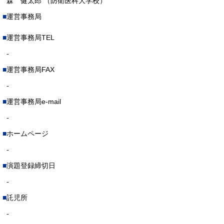
森 健太郎 （防衛医科大学校）
運営事務局
運営事務局TEL
-
運営事務局FAX
-
運営事務局e-mail
-
ホームページ
-
演題登録締切日
-
託児所
-