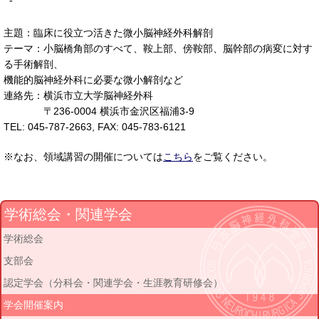
-
主題：臨床に役立つ活きた微小脳神経外科解剖
テーマ：小脳橋角部のすべて、鞍上部、傍鞍部、脳幹部の病変に対す
る手術解剖、
機能的脳神経外科に必要な微小解剖など
連絡先：横浜市立大学脳神経外科
〒236-0004 横浜市金沢区福浦3-9
TEL: 045-787-2663, FAX: 045-783-6121
※なお、領域講習の開催については
こちら
をご覧ください。
学術総会・関連学会
学術総会
支部会
認定学会（分科会・関連学会・生涯教育研修会）
学会開催案内