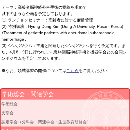
テーマ：高齢者脳神経外科手術の意義を求めて
以下のような企画を予定しております。
(1) ランチョンセミナー：高齢者に対する麻酔管理
(2) 特別講演：Hyung-Dong Kim (Dong-A University, Pusan, Korea)
ﾒTreatment of geriatric patients with aneurismal subarachnoid
hemorrhageﾓ
(3) シンポジウム：主題と関連したシンポジウムを行う予定です。ま
た、4月8・9日に行われます第14回脳神経手術と機器学会との合同シ
ンポジウムを予定しております。
※なお、領域講習の開催については
こちら
をご覧ください。
学術総会・関連学会
学術総会
支部会
認定学会（分科会・関連学会・生涯教育研修会）