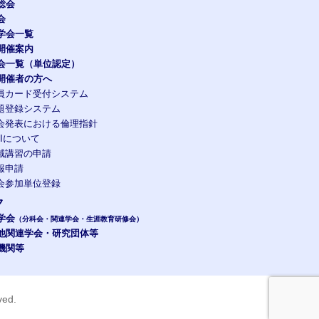
総会
会
学会一覧
開催案内
会一覧（単位認定）
開催者の方へ
員カード受付システム
題登録システム
会発表における倫理指針
OIについて
域講習の申請
報申請
会参加単位登録
ク
学会
（分科会・関連学会・生涯教育研修会）
他関連学会・研究団体等
機関等
rved.