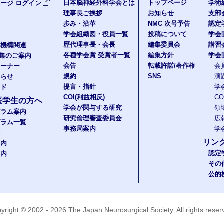
日本脳神経外科学会とは
トップページ
学術
ージ ログイン
理事長ご挨拶
お知らせ
支部
歩み・沿革
NMC 次号予告
認定
報
学会組織図・役員一覧
投稿について
学会
度
歴代理事長・会長
編集委員会
講習
医機構関連
各種学会賞 受賞者一覧
編集方針
学会
題集のご案内
会告
転載許諾/著作権
会
コーナー
規約
SNS
演
知らせ
提言・指針
学
ード
COI(利益相反)
C
医学生の方へ
学会が関与する研究
領
グラム案内
研究倫理審査委員会
広
グラム一覧
事務局案内
学
録
リン
案内
認定
案内
その
公的
yright © 2002 - 2026
The Japan Neurosurgical Society
. All rights rese