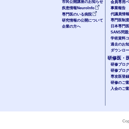
市民公開講座のお知らせ
会員専用ペ
疾患情報NeuroInfo
事業報告
代議員情
専門医のいる病院
専門医制
研究情報の公開について
日本専門
企業の方へ
SANS問
学術資料
過去のお
ダウンロ
研修医・
研修プロ
研修プロ
専攻医登
研修のご
入会のご
Cop