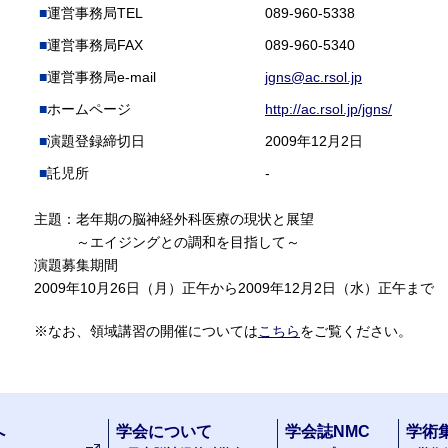
運営事務局TEL
089-960-5338
運営事務局FAX
089-960-5340
運営事務局e-mail
jgns@ac.rsol.jp
ホームページ
http://ac.rsol.jp/jgns/
演題登録締切日
2009年12月2日
託児所
-
主題：老年期の脳神経外科医療の現状と展望
～エイジングとの調和を目指して～
演題募集期間
2009年10月26日（月）正午から2009年12月2日（水）正午まで
※なお、領域講習の開催については
こちら
をご覧ください。
へ
学会について
学会誌NMC
学術