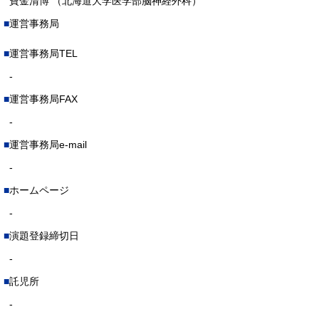
寶金清博 （北海道大学医学部脳神経外科）
運営事務局
運営事務局TEL
-
運営事務局FAX
-
運営事務局e-mail
-
ホームページ
-
演題登録締切日
-
託児所
-