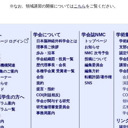
※なお、領域講習の開催については
こちら
をご覧ください。
へ
学会について
学会誌NMC
学術
日本脳神経外科学会とは
トップページ
学術
ージ ログイン
理事長ご挨拶
お知らせ
支部
歩み・沿革
NMC 次号予告
認定
報
学会組織図・役員一覧
投稿について
学会
度
歴代理事長・会長
編集委員会
講習
医機構関連
各種学会賞 受賞者一覧
編集方針
学会
題集のご案内
会告
転載許諾/著作権
会
コーナー
規約
SNS
演
知らせ
提言・指針
学
ード
COI(利益相反)
C
医学生の方へ
学会が関与する研究
領
グラム案内
研究倫理審査委員会
広
グラム一覧
事務局案内
学
録
リン
案内
認定
案内