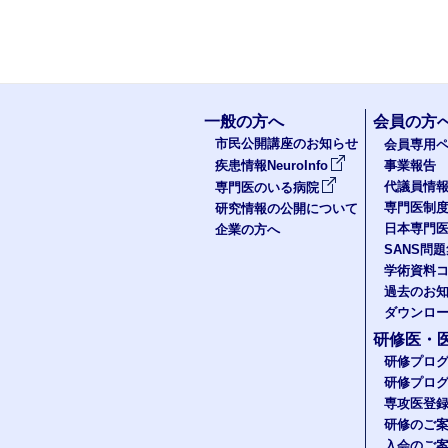
一般の方へ
会員の方
市民公開講座のお知らせ
会員専用ペ
疾患情報NeuroInfo
事業報告
代議員情
専門医のいる病院
専門医制
研究情報の公開について
日本専門
企業の方へ
SANS問
学術資料
過去のお
ダウンロ
研修医・
研修プロ
研修プロ
専攻医登
研修のご
入会のご