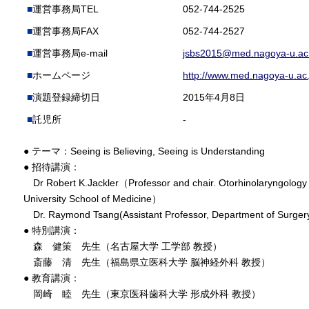
運営事務局TEL
052-744-2525
運営事務局FAX
052-744-2527
運営事務局e-mail
jsbs2015@med.nagoya-u.ac.
ホームページ
http://www.med.nagoya-u.ac.
演題登録締切日
2015年4月8日
託児所
-
● テーマ：Seeing is Believing, Seeing is Understanding
● 招待講演：
Dr Robert K.Jackler（Professor and chair. Otorhinolaryngology
University School of Medicine）
Dr. Raymond Tsang(Assistant Professor, Department of Surgery
● 特別講演：
森 健策 先生（名古屋大学 工学部 教授）
斎藤 清 先生（福島県立医科大学 脳神経外科 教授）
● 教育講演：
岡崎 睦 先生（東京医科歯科大学 形成外科 教授）