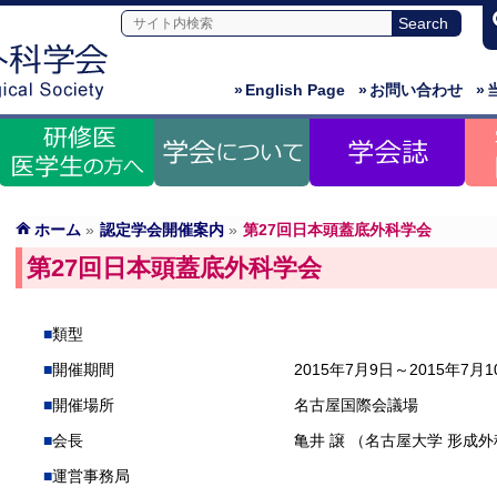
»
English Page
»
お問い合わせ
»
ホーム
»
認定学会開催案内
»
第27回日本頭蓋底外科学会
第27回日本頭蓋底外科学会
類型
開催期間
2015年7月9日～2015年7月1
開催場所
名古屋国際会議場
会長
亀井 譲 （名古屋大学 形成
運営事務局