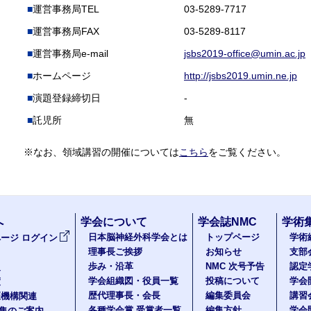
運営事務局TEL
03-5289-7717
運営事務局FAX
03-5289-8117
運営事務局e-mail
jsbs2019-office@umin.ac.jp
ホームページ
http://jsbs2019.umin.ne.jp
演題登録締切日
-
託児所
無
※なお、領域講習の開催については
こちら
をご覧ください。
へ
学会について
学会誌NMC
学術
日本脳神経外科学会とは
トップページ
学術
ージ ログイン
理事長ご挨拶
お知らせ
支部
歩み・沿革
NMC 次号予告
認定
報
学会組織図・役員一覧
投稿について
学会
度
歴代理事長・会長
編集委員会
講習
医機構関連
各種学会賞 受賞者一覧
編集方針
学会