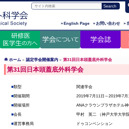
»
English Page
»
お問い合わせ
»
ホーム
»
認定学会開催案内
»
第31回日本頭蓋底外科学会
第31回日本頭蓋底外科学会
類型
関連学会
開催期間
2019年7月11日～2019年7月
開催場所
ANAクラウンプラザホテル神
会長
甲村 英二 （神戸大学大学
運営事務局
ドゥコンベンション