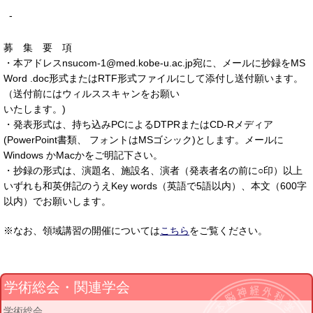
-
募 集 要 項
・本アドレスnsucom-1@med.kobe-u.ac.jp宛に、メールに抄録をMS
Word .doc形式またはRTF形式ファイルにして添付し送付願います。
（送付前にはウィルススキャンをお願い
いたします。)
・発表形式は、持ち込みPCによるDTPRまたはCD-Rメディア
(PowerPoint書類、 フォントはMSゴシック)とします。メールに
Windows かMacかをご明記下さい。
・抄録の形式は、演題名、施設名、演者（発表者名の前に○印）以上
いずれも和英併記のうえKey words（英語で5語以内）、本文（600字
以内）でお願いします。
※なお、領域講習の開催については
こちら
をご覧ください。
学術総会・関連学会
学術総会