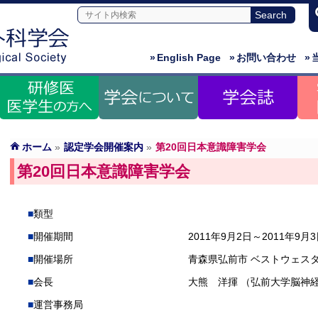
»
English Page
»
お問い合わせ
»
ホーム
»
認定学会開催案内
»
第20回日本意識障害学会
第20回日本意識障害学会
類型
開催期間
2011年9月2日～2011年9月
開催場所
青森県弘前市 ベストウェス
会長
大熊 洋揮 （弘前大学脳神
運営事務局