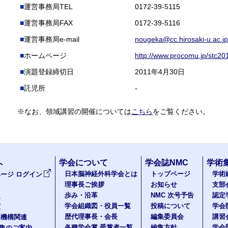
運営事務局TEL
0172-39-5115
運営事務局FAX
0172-39-5116
運営事務局e-mail
nougeka@cc.hirosaki-u.ac.jp
ホームページ
http://www.procomu.jp/stc20
演題登録締切日
2011年4月30日
託児所
-
※なお、領域講習の開催については
こちら
をご覧ください。
へ
学会について
学会誌NMC
学術
日本脳神経外科学会とは
トップページ
学術
ージ ログイン
理事長ご挨拶
お知らせ
支部
歩み・沿革
NMC 次号予告
認定
報
学会組織図・役員一覧
投稿について
学会
度
歴代理事長・会長
編集委員会
講習
医機構関連
各種学会賞 受賞者一覧
編集方針
学会