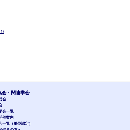
11/
集会・関連学会
総会
会
学会一覧
開催案内
会一覧（単位認定）
開催者の方へ