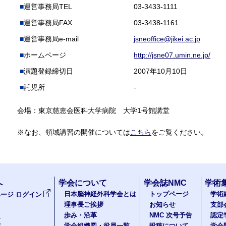
運営事務局TEL
03-3433-1111
運営事務局FAX
03-3438-1161
運営事務局e-mail
jsneoffice@jikei.ac.jp
ホームページ
http://jsne07.umin.ne.jp/
演題登録締切日
2007年10月10日
託児所
-
会場：東京慈恵会医科大学病院 大学1号館講堂
※なお、領域講習の開催については
こちら
をご覧ください。
へ
学会について
学会誌NMC
学術
日本脳神経外科学会とは
トップページ
学術
ージ ログイン
理事長ご挨拶
お知らせ
支部
歩み・沿革
NMC 次号予告
認定
報