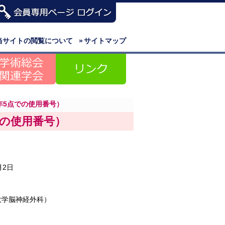
当サイトの閲覧について
»
サイトマップ
6年5点での使用番号）
での使用番号）
月2日
大学脳神経外科）