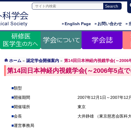
»
English Page
»
お問い合わせ
»
ホーム
»
認定学会開催案内
»
第14回日本神経内視鏡学会(～200
第14回日本神経内視鏡学会(～2006年5点
類型
開催期間
2007年12月1日～2007年12
開催場所
東京
会長
大井静雄 （東京慈恵会医科
運営事務局