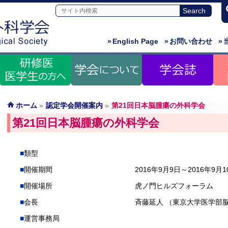
»
English Page
»
お問い合わせ
»
ホーム
»
認定学会開催案内
»
第21回日本脳腫瘍の外科学会
第21回日本脳腫瘍の外科学会
類型
開催期間
2016年9月9日～2016年9月1
開催場所
虎ノ門ヒルズフォーラム
会長
斉藤延人 （東京大学医学部
運営事務局