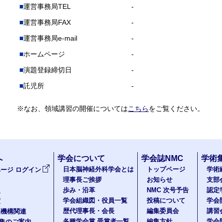
運営事務局TEL
-
運営事務局FAX
-
運営事務局e-mail
-
ホームページ
-
演題登録締切日
-
託児所
-
※なお、領域講習の開催については
こちら
をご覧ください。
へ
学会について
学会誌NMC
学術
日本脳神経外科学会とは
トップページ
学術
ージ ログイン
理事長ご挨拶
お知らせ
支部
歩み・沿革
NMC 次号予告
認定
報
学会組織図・役員一覧
投稿について
学会
度
歴代理事長・会長
編集委員会
講習
医機構関連
各種学会賞 受賞者一覧
編集方針
学会