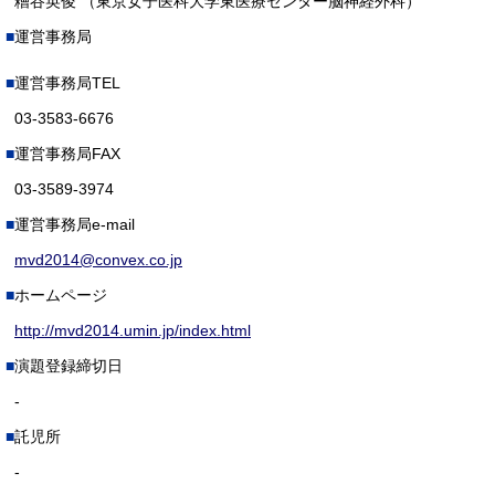
糟谷英俊 （東京女子医科大学東医療センター脳神経外科）
運営事務局
運営事務局TEL
03-3583-6676
運営事務局FAX
03-3589-3974
運営事務局e-mail
mvd2014@convex.co.jp
ホームページ
http://mvd2014.umin.jp/index.html
演題登録締切日
-
託児所
-