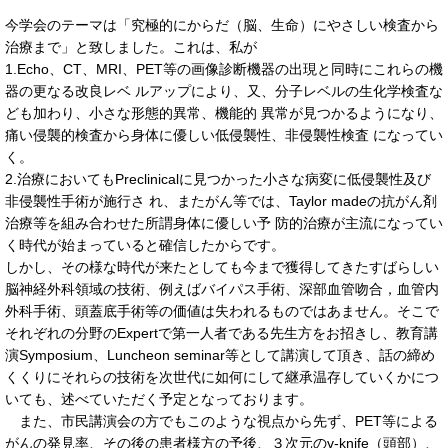
今学会のテーマは「究極的にからだ（脳、生命）にやさしい検査から
治療まで」と致しました。これは、私が
1.Echo、CT、MRI、PET等の画像診断機器の出現と同時にこれらの機
器の更なる改良レベ ルアップにより、又、分子レベルの生化学検査な
ども加わり、小さな形態的異常、機能的 異常が見つかるようになり、
痛い侵襲的検査から身体に優しい低侵襲性、非侵襲性検査 になってい
く。
2.治療においてもPreclinicalに見つかった小さな病変に低侵襲性及び
非侵襲性手術が施行さ れ、またがん等では、Taylor madeの抗がん剤
治療等を組み合わせた所謂身体に優しい予 防的治療が主流になってい
く時代が始まっていると確信したからです。
しかし、その様な時代が来たとしても今まで獲得してきたすばらしい
脳神経外科領域の技術、例えばバイパス手術、深部血管吻合，血管内
外科手術、頭蓋底手術等の価値は失われるものではあません。そこで
それぞれの分野のExpertで第一人者である先生方をお招きし、教育講
演Symposium、Luncheon seminar等として講演して頂き、話の締め
くくりにそれらの技術を次世代に如何にして継承温存していくかにつ
いても、述べていただく予定となっております。
また、市民講演会の方でもこのような視点から先ず、PET等による
がんの発見率、その後の患者様方の予後、３次元のγ-knife（頭部）、