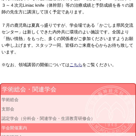
３～４次元Liniac knife（体幹部）等の治療成績と予防成績を各々の講
師の先生方に講演して頂く予定であります。
７月の鹿児島は夏真っ盛りですが、学会場である「かごしま県民交流
センター」は新しくできた内外共に環境のよい施設です。全国より
「熱い情熱」をもった、多くの関係者がご参加くださいますようお願
い申し上げます。スタッフ一同、皆様のご来鹿を心からお待ち致して
います。
※なお、領域講習の開催については
こちら
をご覧ください。
学術総会・関連学会
学術総会
支部会
認定学会（分科会・関連学会・生涯教育研修会）
学会開催案内