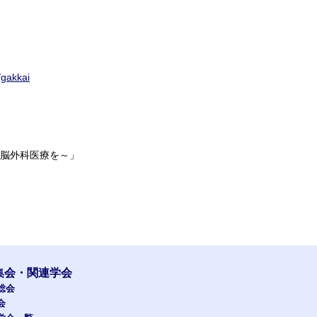
/gakkai
的脳外科医療を～」
集会・関連学会
総会
会