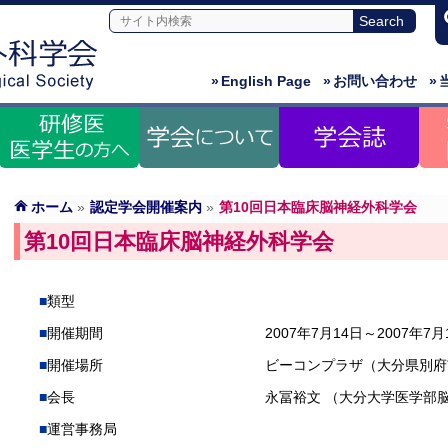
»
English Page
»
お問い合わせ
»
ホーム
»
認定学会開催案内
»
第10回日本臨床脳神経外科学会
第10回日本臨床脳神経外科学会
類型
開催期間
2007年7月14日～2007年7月
開催場所
ビーコンプラザ（大分県別府
会長
永冨裕文 （大分大学医学部
運営事務局