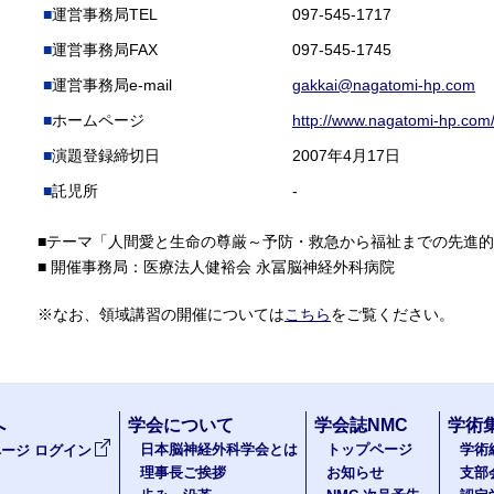
運営事務局TEL
097-545-1717
運営事務局FAX
097-545-1745
運営事務局e-mail
gakkai@nagatomi-hp.com
ホームページ
http://www.nagatomi-hp.com
演題登録締切日
2007年4月17日
託児所
-
■テーマ「人間愛と生命の尊厳～予防・救急から福祉までの先進
■ 開催事務局：医療法人健裕会 永冨脳神経外科病院
※なお、領域講習の開催については
こちら
をご覧ください。
へ
学会について
学会誌NMC
学術
日本脳神経外科学会とは
トップページ
学術
ージ ログイン
理事長ご挨拶
お知らせ
支部