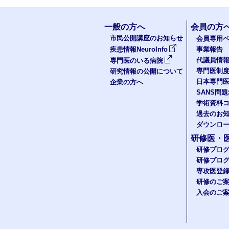
一般の方へ
会員の方
市民公開講座のお知らせ
会員専用ペ
疾患情報NeuroInfo
事業報告
代議員情
専門医のいる病院
専門医制
研究情報の公開について
日本専門
企業の方へ
SANS問
学術資料
過去のお
ダウンロ
研修医・
研修プロ
研修プロ
専攻医登
研修のご
入会のご