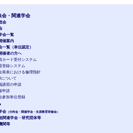
集会・関連学会
総会
会
学会一覧
開催案内
会一覧（単位認定）
開催者の方へ
員カード受付システム
題登録システム
会発表における倫理指針
OIについて
域講習の申請
報申請
会参加単位登録
ク
学会
（分科会・関連学会・生涯教育研修会）
他関連学会・研究団体等
機関等