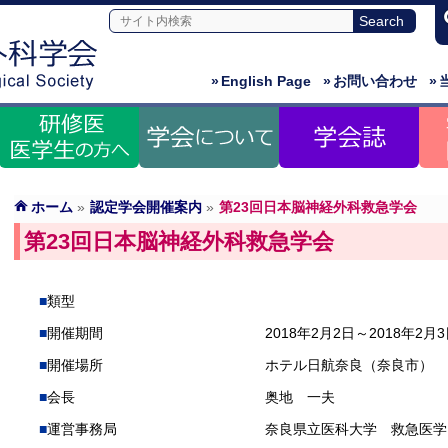
»
English Page
»
お問い合わせ
»
ホーム
»
認定学会開催案内
»
第23回日本脳神経外科救急学会
第23回日本脳神経外科救急学会
類型
開催期間
2018年2月2日～2018年2月
開催場所
ホテル日航奈良（奈良市）
会長
奥地 一夫
運営事務局
奈良県立医科大学 救急医学