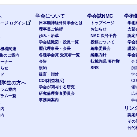
へ
学会について
学会誌NMC
学術
日本脳神経外科学会とは
トップページ
学術
ージ ログイン
理事長ご挨拶
お知らせ
支部
歩み・沿革
NMC 次号予告
認定
報
学会組織図・役員一覧
投稿について
学会
度
歴代理事長・会長
編集委員会
講習
医機構関連
各種学会賞 受賞者一覧
編集方針
学会
題集のご案内
会告
転載許諾/著作権
会
コーナー
規約
SNS
演
知らせ
提言・指針
学
ード
COI(利益相反)
C
医学生の方へ
学会が関与する研究
領
グラム案内
研究倫理審査委員会
広
グラム一覧
事務局案内
学
録
リン
案内
認定
案内
その
公的