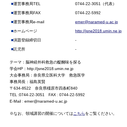
運営事務局TEL
0744-22-3051（代表）
運営事務局FAX
0744-22-5992
運営事務局e-mail
emer@naramed-u.ac.jp
ホームページ
http://jsne2018.umin.ne.jp
演題登録締切日
-
託児所
-
テーマ：脳神経外科救急の醍醐味を探る
学会HP：http://jsne2018.umin.ne.jp
大会事務局：奈良県立医科大学 救急医学
事務局長：福島英賢
〒634-8522 奈良県橿原市四条町840
TEL :0744-22-3051 FAX : 0744-22-5992
E-Mail : emer@naramed-u.ac.jp
※なお、領域講習の開催については
こちら
をご覧ください。