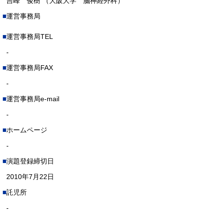
吉峰 俊樹 （大阪大学 脳神経外科）
運営事務局
運営事務局TEL
-
運営事務局FAX
-
運営事務局e-mail
-
ホームページ
-
演題登録締切日
2010年7月22日
託児所
-