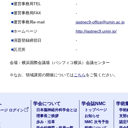
運営事務局TEL
-
運営事務局FAX
-
運営事務局e-mail
jastnec9-office@umin.ac.jp
ホームページ
http://jastnec9.umin.jp/
演題登録締切日
-
託児所
-
会場：横浜国際会議場（パシフィコ横浜）会議センター
※なお、領域講習の開催については
こちら
をご覧ください。
へ
学会について
学会誌NMC
学術
日本脳神経外科学会とは
トップページ
学術
ージ ログイン
理事長ご挨拶
お知らせ
支部
歩み・沿革
NMC 次号予告
認定
報