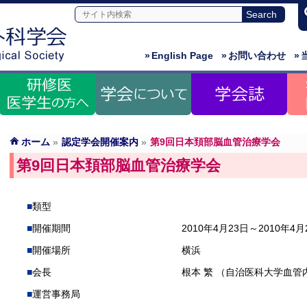
»
English Page
»
お問い合わせ
»
ホーム
»
認定学会開催案内
»
第9回日本頚部脳血管治療学会
第9回日本頚部脳血管治療学会
類型
開催期間
2010年4月23日～2010年4月
開催場所
横浜
会長
根本 繁 （自治医科大学血管
運営事務局