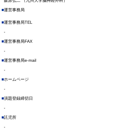
飯原弘二 （九州大学脳神経外科）
運営事務局
運営事務局TEL
-
運営事務局FAX
-
運営事務局e-mail
-
ホームページ
-
演題登録締切日
-
託児所
-