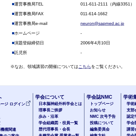
運営事務局TEL
011-611-2111（内線3351）
運営事務局FAX
011-614-1662
運営事務局e-mail
neuron@sapmed.ac.jp
ホームページ
-
演題登録締切日
2006年4月10日
託児所
-
※なお、領域講習の開催については
こちら
をご覧ください。
へ
学会について
学会誌NMC
学術
日本脳神経外科学会とは
トップページ
学術
ージ ログイン
理事長ご挨拶
お知らせ
支部
歩み・沿革
NMC 次号予告
認定
報
学会組織図・役員一覧
投稿について
学会
度
歴代理事長・会長
編集委員会
講習
医機構関連
各種学会賞 受賞者一覧
編集方針
学会