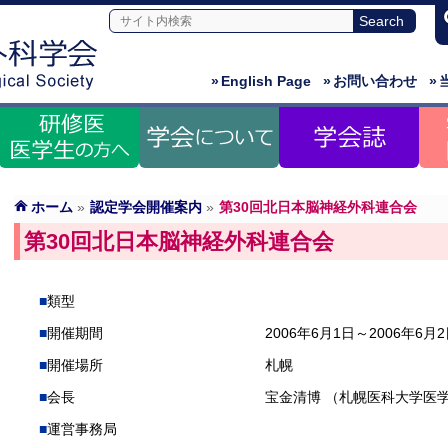
»
English Page
»
お問い合わせ
»
ホーム
»
認定学会開催案内
»
第30回北日本脳神経外科連合会
第30回北日本脳神経外科連合会
類型
開催期間
2006年6月1日～2006年6月
開催場所
札幌
会長
宝金清博 （札幌医科大学医
運営事務局